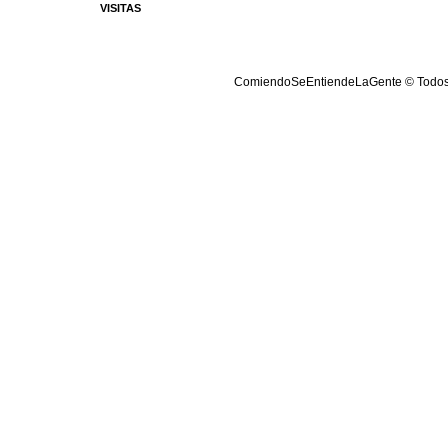
VISITAS
ComiendoSeEntiendeLaGente © Todos lo