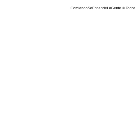
ComiendoSeEntiendeLaGente © Todos lo